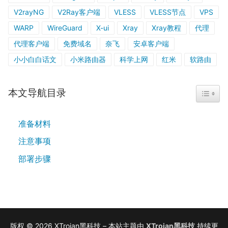
V2rayNG
V2Ray客户端
VLESS
VLESS节点
VPS
WARP
WireGuard
X-ui
Xray
Xray教程
代理
代理客户端
免费域名
奈飞
安卓客户端
小小白白话文
小米路由器
科学上网
红米
软路由
本文导航目录
TOGGL
准备材料
注意事项
部署步骤
版权 © 2026 XTrojan黑科技 – 本站主题由
XTrojan黑科技
持续更