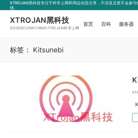
XTROJAN黑科技专注于科学上网和周边信息分享，不涉及且更不会
跳
馈。
到
XTROJAN黑科技
内
首页
百科
服务器
容
SS/SSR/V2RAY/XRAY/TROJAN科学上网
标签：
Kitsunebi
K
XT
K